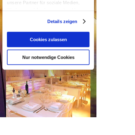
unsere Partner für soziale Medien,
Werbung und Analysen weiter. Unsere
Partner führen diese Informationen
Details zeigen
möglicherweise mit weiteren Daten
zusammen, die Sie ihnen bereitgestellt
haben oder die sie im Rahmen Ihrer
Cookies zulassen
Nutzung der Dienste gesammelt
haben.
Nur notwendige Cookies