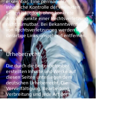
erkennbar. Eine permanente
inhaltliche Kontrolle der verlinkten
Seiten ist jedoch ohne konkrete
Anhaltspunkte einer Rechtsverletzung
nicht zumutbar. Bei Bekanntwerden
von Rechtsverletzungen werden wir
derartige Links umgehend entfernen.
Urheberrecht
Die durch die Seitenbetreiber
erstellten Inhalte und Werke auf
diesen Seiten unterliegen dem
deutschen Urheberrecht. Die
Vervielfältigung, Bearbeitung,
Verbreitung und jede Art der
Verwertung außerhalb der Grenzen
des Urheberrechtes bedürfen der
schriftlichen Zustimmung des
jeweiligen Autors bzw. Erstellers.
Downloads und Kopien dieser Seite
sind nur für den privaten, nicht
kommerziellen Gebrauch gestattet.