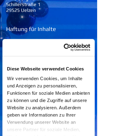
Schillerstraße 1
29525 Uelzen
Haftung für Inhalte
Als Diensteanbieter sind wir gemäß §
7 Abs.1 TMG für eigene Inhalte auf
diesen Seiten nach den allgemeinen
Gesetzen verantwortlich. Nach §§ 8
bis 10 TMG sind wir als
Diese Webseite verwendet Cookies
Diensteanbieter jedoch nicht
verpflichtet, übermittelte oder
Wir verwenden Cookies, um Inhalte
gespeicherte fremde Informationen zu
und Anzeigen zu personalisieren,
überwachen oder nach Umständen zu
forschen, die auf eine rechtswidrige
Funktionen für soziale Medien anbieten
Tätigkeit hinweisen. Verpflichtungen
zu können und die Zugriffe auf unsere
zur Entfernung oder Sperrung der
Website zu analysieren. Außerdem
Nutzung von Informationen nach den
geben wir Informationen zu Ihrer
allgemeinen Gesetzen bleiben hiervon
unberührt. Eine diesbezügliche
Verwendung unserer Website an
Haftung ist jedoch erst ab dem
unsere Partner für soziale Medien,
Zeitpunkt der Kenntnis einer